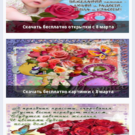
Скачать бесплатно открытки с 8 марта
Скачать бесплатно картинки с 8 марта