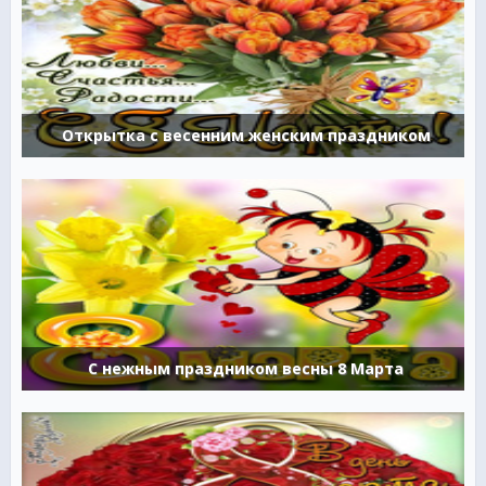
Открытка с весенним женским праздником
С нежным праздником весны 8 Марта