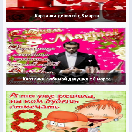
Картинка девочке с 8 марта
Картинки любимой девушке с 8 марта