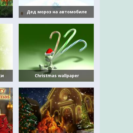
Дед мороз на автомобиле
ки
Christmas wallpaper