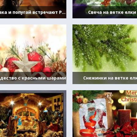
Собака и попугай встречают Рождество
Свеча на ветке елки
дество с красными шарами
Снежинки на ветке ел