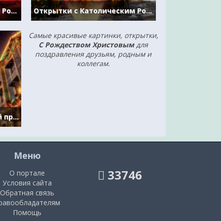
Открытки с Католическим Рождеством.
Открытки с Католическим Рождеством.
Самые красивые картинки, открытки,
C Рождеством Христовым
для
поздравления друзьям, родным и
коллегам.
Вот и наступил волшебный праздник Рождества
Меню
33746
О портале
Условия сайта
Обратная связь
равообладателям
Помощь