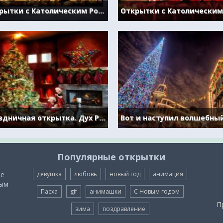
Открытки с Католическим Рождеством.
Праздничная открытка. Дух Рождества
Популярные открытки
ые
девушка
любовь
новый год
анимация
мым
Пасха
gif
анимашки
С Новым годом
П
зима
поздравление