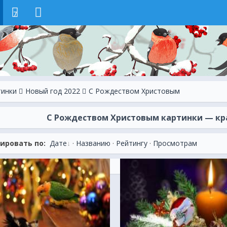
7
тинки
Новый год 2022
C Рождеством Христовым
C Рождеством Христовым картинки — кра
ировать по:
Дате
·
Названию
·
Рейтингу
·
Просмотрам