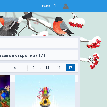
сивые открытки ( 17 )
«
1
2
...
15
16
17