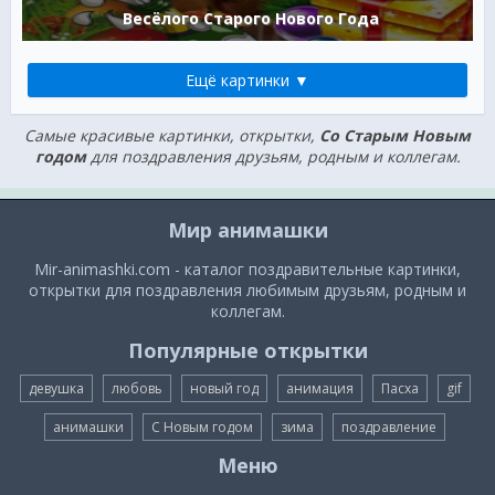
Весёлого Старого Нового Года
Ещё картинки ▼
Самые красивые картинки, открытки,
Cо Старым Новым
годом
для поздравления друзьям, родным и коллегам.
Мир анимашки
Mir-animashki.com - каталог поздравительные картинки,
открытки для поздравления любимым друзьям, родным и
коллегам.
Популярные открытки
девушка
любовь
новый год
анимация
Пасха
gif
анимашки
С Новым годом
зима
поздравление
Меню