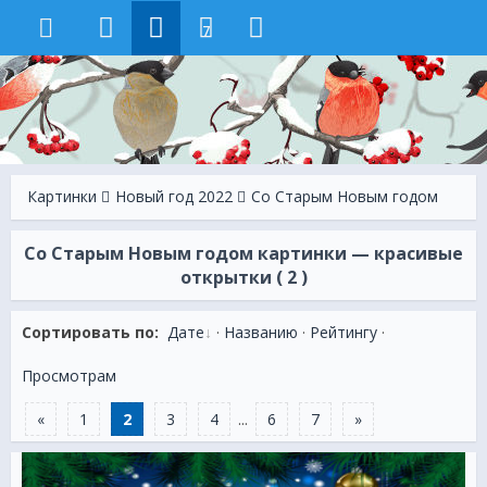
7
Картинки
Новый год 2022
Cо Старым Новым годом
Cо Старым Новым годом картинки — красивые
открытки ( 2 )
Сортировать по:
Дате
·
Названию
·
Рейтингу
·
Просмотрам
«
1
2
3
4
...
6
7
»