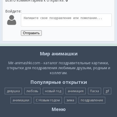
Всего комментариев к открытке
:
0
Войдите:
Отправить
Мир анимашки
Mir-animashki.com - каталог поздравительные картинки,
открытки для поздравления любимым друзьям, родным и
коллегам.
Популярные открытки
девушка
любовь
новый год
анимация
Пасха
gif
анимашки
С Новым годом
зима
поздравление
Меню