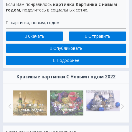
Если Вам понравилось
картинка Картинка с новым
годом
, поделитесь в социальных сетях.
картинка
,
новым
,
годом
Скачать
Отправить
Опубликовать
Подробнее
Красивые картинки C Новым годом 2022
ая
 с
й на
Поз
 фоне
Ро
Елочные
ство
Но
Шампанское с
Новогодние
украшения
Новым годом
подарки