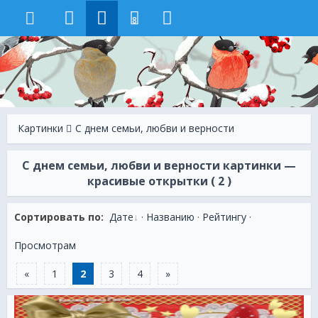
8
Картинки
С днем семьи, любви и верности
С днем семьи, любви и верности картинки —
красивые открытки ( 2 )
Сортировать по:
Дате
·
Названию
·
Рейтингу
·
Просмотрам
«
1
2
3
4
»