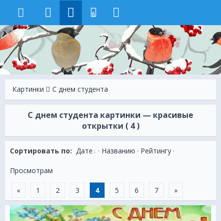
6
Картинки
С днем студента
С днем студента картинки — красивые
открытки ( 4 )
Сортировать по:
Дате
·
Названию
·
Рейтингу
·
Просмотрам
«
1
2
3
4
5
6
7
»