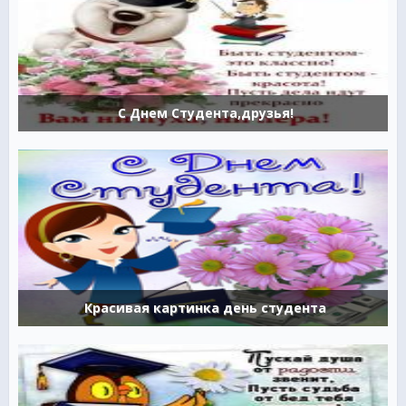
С Днем Студента,друзья!
Красивая картинка день студента