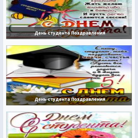
День студента Поздравления
День студента Поздравления