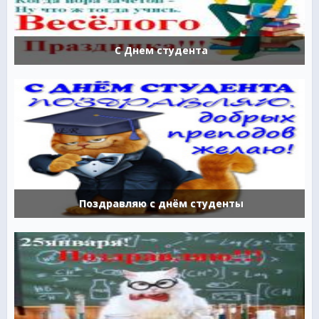
С Днем студента
Поздравляю с днём студенты