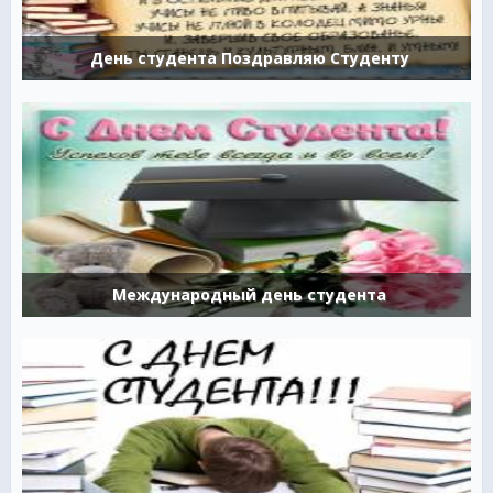
День студента Поздравляю Студенту
Международный день студента