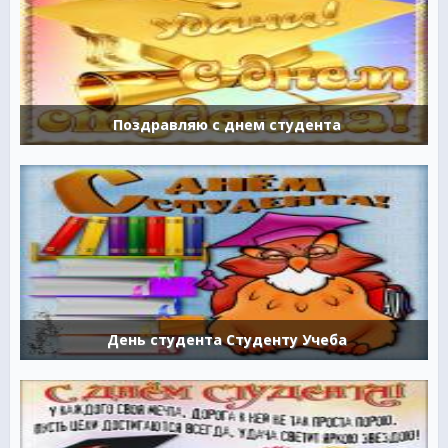
Поздравляю с днем студента
День студента Студенту Учеба