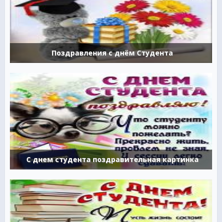
Поздравления с днём Студента
С днем студента поздравительная картинка