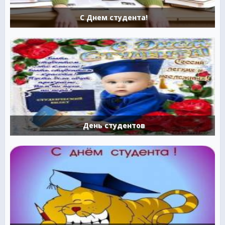
С Днем студента!
День студентов