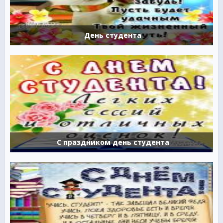
День студента
С праздником день студента