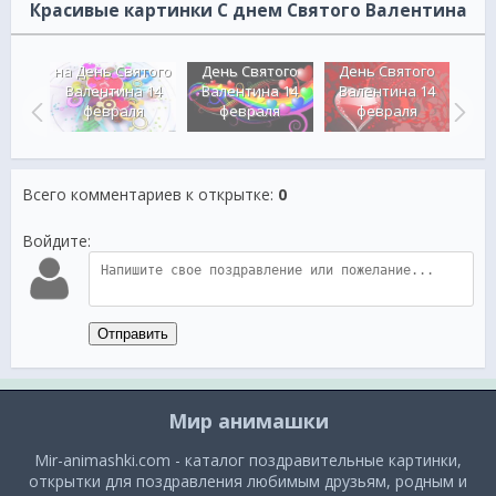
Красивые картинки С днем Святого Валентина
ка
с
Сердечная
ми на
Сердечные часы
симфония на
Сердечки на
Ро
того
на День Святого
День Святого
День Святого
а 14
Валентина 14
Валентина 14
Валентина 14
Ва
я
февраля
февраля
февраля
Всего комментариев к открытке
:
0
Войдите:
Отправить
Мир анимашки
Mir-animashki.com - каталог поздравительные картинки,
открытки для поздравления любимым друзьям, родным и