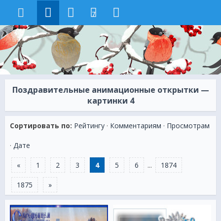
7
Поздравительные анимационные открытки —
картинки 4
Сортировать по:
Рейтингу
·
Комментариям
·
Просмотрам
·
Дате
«
1
2
3
4
5
6
...
1874
1875
»