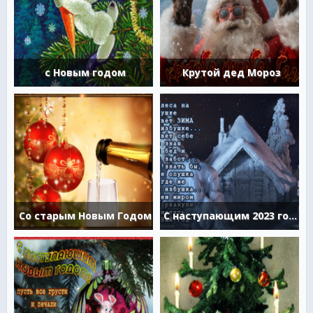
с Новым годом
Крутой дед Мороз
Со старым Новым Годом
С наступающим 2023 годом