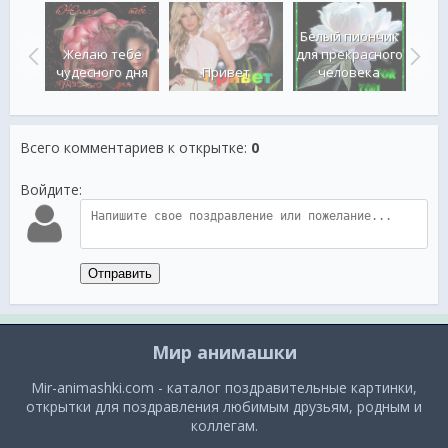
Белый пиончик
По
 с
Желаю тебе
для прекрасного
вс
й
чудесного дня
Привет
человека
Всего комментариев к открытке
:
0
Войдите:
Отправить
Мир анимашки
Mir-animashki.com - каталог поздравительные картинки,
открытки для поздравления любимым друзьям, родным и
коллегам.