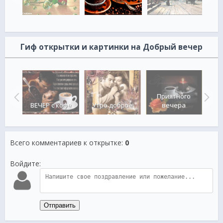
Гиф открытки и картинки на Добрый вечер
Приятного
,пляж
ВЕЧЕР с кофе
Утро доброе
вечера
зи
Всего комментариев к открытке
:
0
Войдите:
Отправить