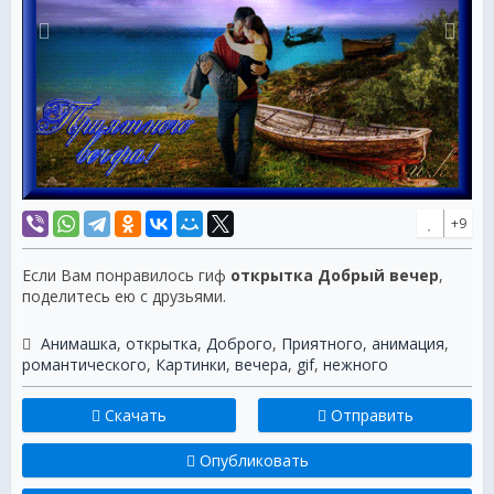
+9
Если Вам понравилось гиф
открытка Добрый вечер
,
поделитесь ею с друзьями.
Анимашка
,
открытка
,
Доброго
,
Приятного
,
анимация
,
романтического
,
Картинки
,
вечера
,
gif
,
нежного
Скачать
Отправить
Опубликовать