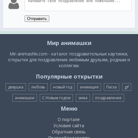
Отправить
Мир анимашки
Mir-animashki.com - каталог поздравительные картинки,
открытки для поздравления любимым друзьям, родным и
коллегам.
Популярные открытки
девушка
любовь
новый год
анимация
Пасха
gif
анимашки
С Новым годом
зима
поздравление
Меню
О портале
Условия сайта
Обратная связь
Правообладателям