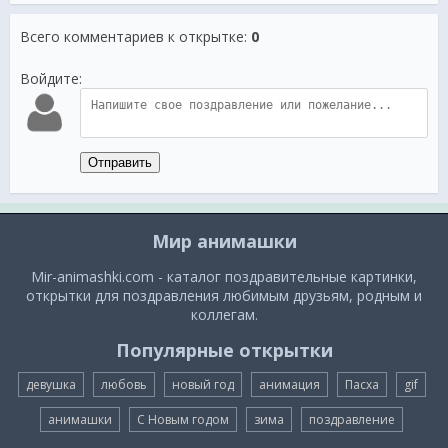
Всего комментариев к открытке
:
0
Войдите:
Отправить
Мир анимашки
Mir-animashki.com - каталог поздравительные картинки,
открытки для поздравления любимым друзьям, родным и
коллегам.
Популярные открытки
девушка
любовь
новый год
анимация
Пасха
gif
анимашки
С Новым годом
зима
поздравление