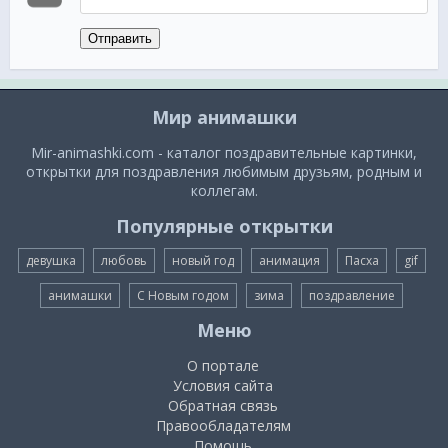
Отправить
Мир анимашки
Mir-animashki.com - каталог поздравительные картинки,
открытки для поздравления любимым друзьям, родным и
коллегам.
Популярные открытки
девушка
любовь
новый год
анимация
Пасха
gif
анимашки
С Новым годом
зима
поздравление
Меню
О портале
Условия сайта
Обратная связь
Правообладателям
Помощь