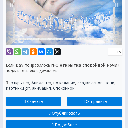
+5
Если Вам понравилось гиф
открытка спокойной ночи!
,
поделитесь ею с друзьями.
открытка
,
Анимашка
,
пожелание
,
сладких.снов
,
ночи
,
Картинки gif
,
анимация
,
Спокойной
Скачать
Отправить
Опубликовать
Подробнее