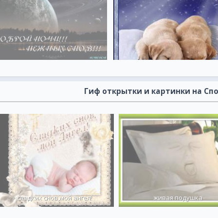
Гиф открытки и картинки на Сп
сладких снов,мой ангел!
живая подушка