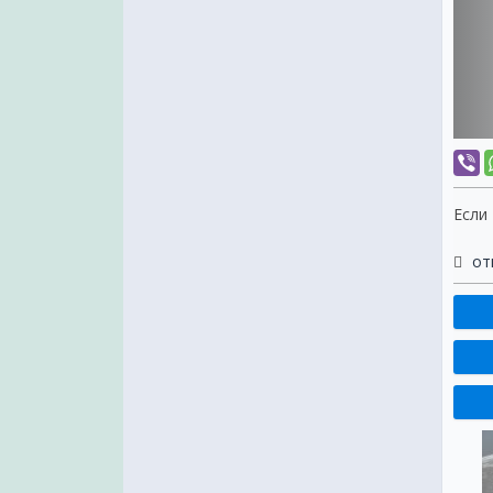
Если
от