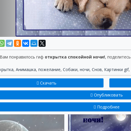
 Вам понравилось гиф
открытка спокойной ночи!
, поделитесь
крытка
,
Анимашка
,
пожелание
,
Собаки
,
ночи
,
Снов
,
Картинки gif
,
Скачать
Опубликовать
Подробнее