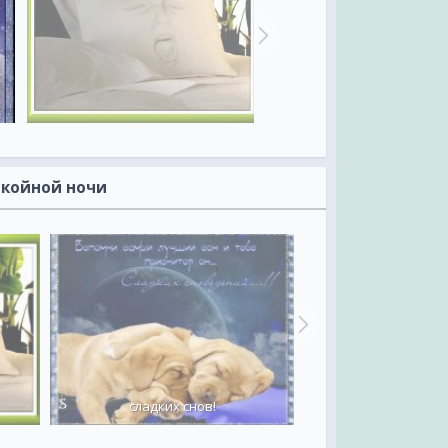
окойной ночи
сладких снов!
спи слад