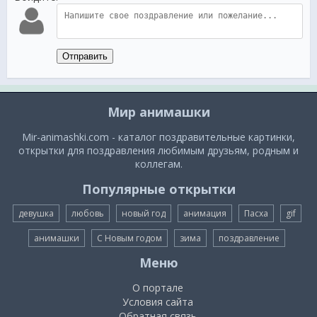
Отправить
Мир анимашки
Mir-animashki.com - каталог поздравительные картинки,
открытки для поздравления любимым друзьям, родным и
коллегам.
Популярные открытки
девушка
любовь
новый год
анимация
Пасха
gif
анимашки
С Новым годом
зима
поздравление
Меню
О портале
Условия сайта
Обратная связь