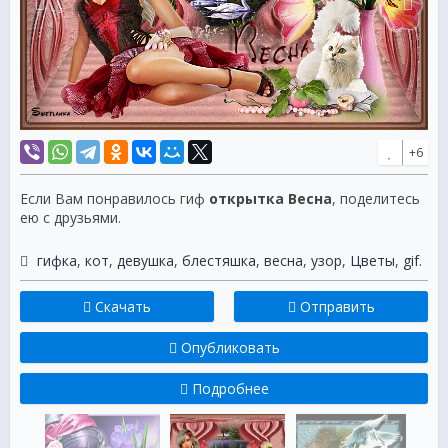
+6
Если Вам понравилось гиф
открытка Весна
, поделитесь
ею с друзьями.
гифка
,
кот
,
девушка
,
блестяшка
,
весна
,
узор
,
Цветы
,
gif.
Скачать
Отправить
Опубликовать
Подробнее