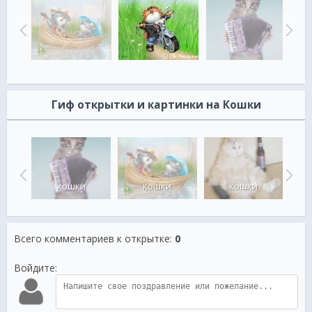
Гиф открытки и картинки на Кошки
а
кошки
кошки
кошки
Всего комментариев к открытке
:
0
Войдите: