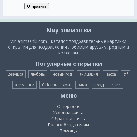
Отправить
Мир анимашки
Mir-animashki.com - каталог поздравительные картинки,
открытки для поздравления любимым друзьям, родным и
коллегам.
Популярные открытки
девушка
любовь
новый год
анимация
Пасха
gif
анимашки
С Новым годом
зима
поздравление
Меню
О портале
Условия сайта
Обратная связь
Правообладателям
Помощь