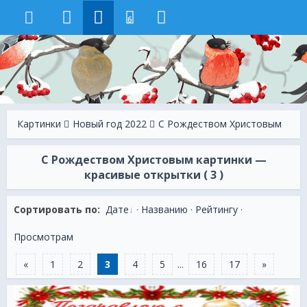
6
Картинки
Новый год 2022
C Рождеством Христовым
C Рождеством Христовым картинки —
красивые открытки ( 3 )
Сортировать по:
Дате
·
Названию
·
Рейтингу
·
Просмотрам
«
1
2
3
4
5
...
16
17
»