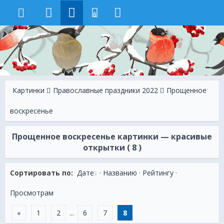
6
Картинки
Православные праздники 2022
Прощенное
воскресенье
Прощенное воскресенье картинки — красивые
открытки ( 8 )
Сортировать по:
Дате
·
Названию
·
Рейтингу
·
Просмотрам
«
1
2
...
6
7
8