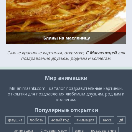
Блины на масленицу
Самые красивые картинки, открытки,
С Масленицей
для
поздравления друзьям, родным и коллегам.
Мир анимашки
Mir-animashki.com - каталог поздравительные картинки,
открытки для поздравления любимым друзьям, родным и
коллегам.
Популярные открытки
девушка
любовь
новый год
анимация
Пасха
gif
анимашки
С Новым годом
зима
поздравление