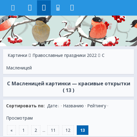
8
Картинки
Православные праздники 2022
С
Масленицей
С Масленицей картинки — красивые открытки
( 13 )
Сортировать по:
Дате
·
Названию
·
Рейтингу
·
Просмотрам
«
1
2
...
11
12
13