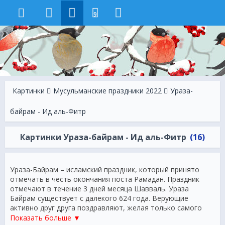
9
Картинки
Мусульманские праздники 2022
Ураза-
байрам - Ид аль-Фитр
Картинки Ураза-байрам - Ид аль-Фитр
(16)
Ураза-Байрам – исламский праздник, который принято
отмечать в честь окончания поста Рамадан. Праздник
отмечают в течение 3 дней месяца Шавваль. Ураза
Байрам существует с далекого 624 года. Верующие
активно друг друга поздравляют, желая только самого
лучшего. В день праздника принято собирать милостыню
Показать больше ▼