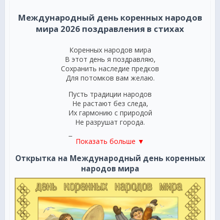
Международный день коренных народов
мира 2026 поздравления в стихах
Коренных народов мира
В этот день я поздравляю,
Сохранить наследие предков
Для потомков вам желаю.
Пусть традиции народов
Не растают без следа,
Их гармонию с природой
Не разрушат города.
По своим законам жизни
Показать больше ▼
В мире пусть они живут,
Коренных народов мира
Открытка на Международный день коренных
Духи предков берегут.
народов мира
***
Все народы коренные,
Принимайте поздравленья,
Этот день Международный,