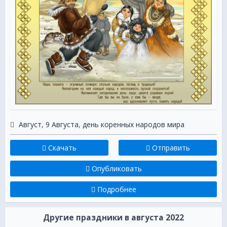
Только ваш он без сомненья!
От души мы вам желаем,
Мира, счастья, и добра,
С праздником вас поздравляем,
В вашу честь кричим Ура-А!
***
Народы мира коренные,
С международным вашим днём!
И пусть бегут года лихие —
Вам все невзгоды ни по чём.
Август
,
9 Августа
,
день коренных народов мира
Желаем мира, процветанья,
И мыслей добрых, дел благих,
Скачать
Отправить
Красот Земли очарованья —
Вы, как никто, достойны их!
Опубликовать
***
Подробнее
День коренных народов мира
Сегодня отмечаем мы.
Их мало, но в единстве — сила,
Другие праздники в августа 2022
Так будьте ж, вы, друзья, сильны!