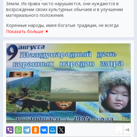
Земли. Их права часто нарушаются, они нуждаются в
возрождении своих культурных обычаев и в улучшении
материального положения.
Коренные народы, имея богатые традиции, не всегда
обладают правами на земли, где проживают. Они не
Показать больше ▼
имеют возможности эффективно развивать экономику и
социальную жизнь. Поэтому Международный день
коренных народов мира призывает общественность
обратить внимание на данные вопросы и направить свои
усилия на их решение.
+8