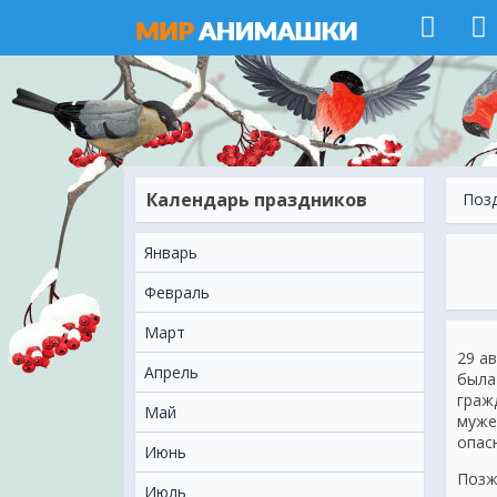
Календарь праздников
Поз
Январь
Февраль
Март
29 а
Апрель
была
граж
Май
муже
опас
Июнь
Позж
Июль