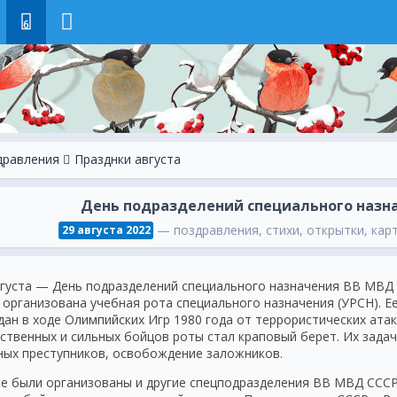
6
дравления
Празднки августа
День подразделений специального назна
— поздравления, стихи, открытки, карт
29 августа 2022
вгуста — День подразделений специального назначения ВВ МВД Р
 организована учебная рота специального назначения (УРСН). 
дан в ходе Олимпийских Игр 1980 года от террористических ата
ственных и сильных бойцов роты стал краповый берет. Их зада
ных преступников, освобождение заложников.
е были организованы и другие спецподразделения ВВ МВД СССР.