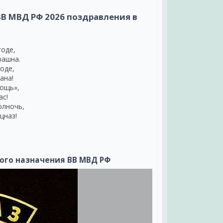
В МВД РФ 2026 поздравления в
годе,
рашна.
оде,
ана!
мощь»,
ас!
олночь,
цназ!
 –
 –
ого назначения ВВ МВД РФ
а
!
у:
.
аза!
й!