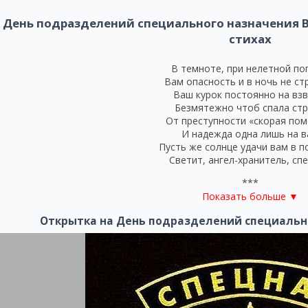
День подразделений специального назначения В
стихах
В темноте, при нелетной по
Вам опасность и в ночь не ст
Ваш курок постоянно на взв
Безмятежно чтоб спала стр
От преступности «скорая по
И надежда одна лишь на в
Пусть же солнце удачи вам в п
Светит, ангел-хранитель, спе
***
Показать больше ▼
Широкоплечие мужчины,
К руке прирос уж автомат,
Открытка на День подразделений специальн
Сегодня важная причин
Эмоций получить каскад
Произнесем простую фраз
Быстрее, выше и сильней
Ребята, с праздником спецн
Надежных вам в бою друзе