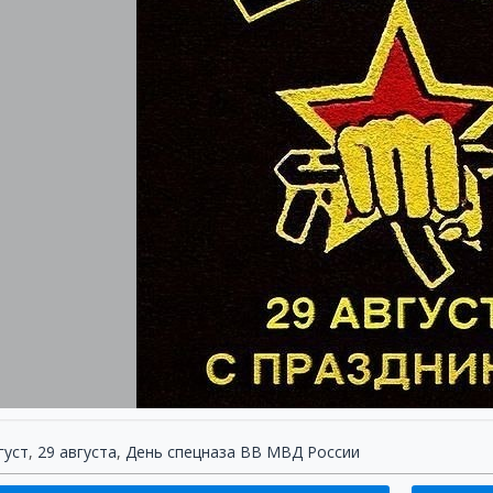
***
Темно ли, страшно – вам не 
Преступник будет вами вз
Сегодня славим мы отваж
Спецназа удалых ребят.
Для вас нет целей непокор
Задачи сложные – легко
Свою несете службу горд
А дома пусть вас ждет теп
***
От терроризма, нападен
Ты защитишь нас, силови
Ну а когда свободно врем
Ты славный друг, простой м
От твоего в прицеле гла
Не ускользнет из тени мол
Тебя сегодня в День спецн
Поздравим дружно всей стра
густ
,
29 августа
,
День спецназа ВВ МВД России
***
Когда преступный мир восст