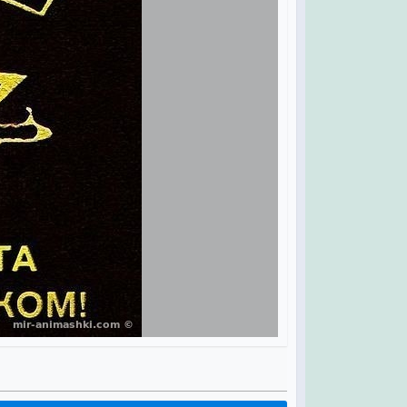
важно,
ят!
ных
ных,
!
о,
ло!
ий
к.
я,
ужик!
за
ь.
аза
ной!
анет,