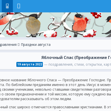
8
дравления
Празднки августа
Яблочный Спас (Преображение Г
— поздравления, стихи, открытки, карт
19 августа 2022
овное название Яблочного Спаса — Преображение Господне. Пра
ста. По библейским преданиям именно в этот день Иисус в моме
д своими учениками, невольно ставшими свидетелями разговора
л о своем предназначении и той миссии, которую ему суждено в
едователям рассказывать об этом людям.
чный спас широко отмечается православными христианами. В э