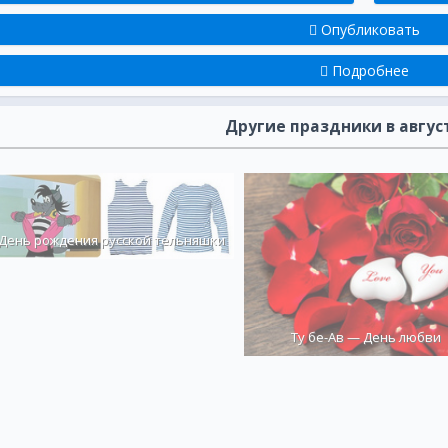
***
Опубликовать
Преображенье Господне
Подробнее
Пусть же звучат специально д
Все поздравленья сегодн
Пусть все поют и танцуют во
Другие праздники в авгус
Звонко играют гармони,
Счастье, как спелое яблоко, 
Вам упадет на ладони!
***
Преображением своим
День рождения русской тельняшки
Господь всем веру подари
На добрые дела, поступк
Земных, нас всех благослов
***
Ту бе-Ав — День любви
Наполнен радостью сегод
День Преображения Господн
Сегодня любовь земная прос
Принесет с собой мир и до
***