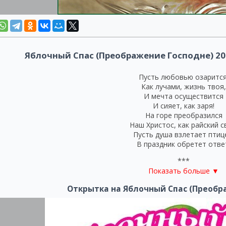
Яблочный Спас (Преображение Господне) 20
Пусть любовью озарится
Как лучами, жизнь твоя,
И мечта осуществится
И сияет, как заря!
На горе преобразился
Наш Христос, как райский с
Пусть душа взлетает птиц
В праздник обретет отве
***
Показать больше ▼
Пусть Христа победный гл
Будет в наставление!
Открытка на Яблочный Спас (Преобр
евней Руси праздник Яблочного спаса всегда сопровождался шу
Поздравляю щедро вас
чали не только большой Православный праздник, но и смену врем
С Преображением.
та в деревнях распевали песни.
Пусть любовь осветит д
Нежною улыбкой,