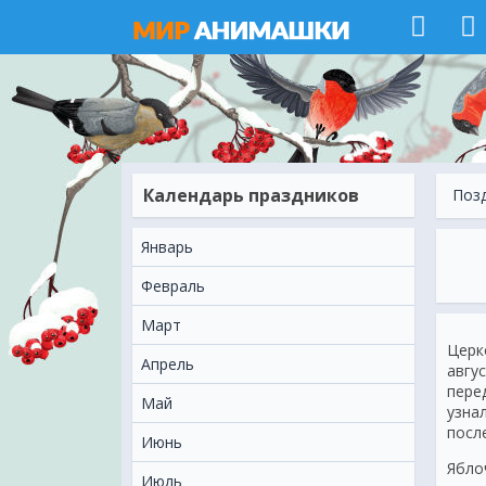
Календарь праздников
Поз
Январь
Февраль
Март
Церк
Апрель
авгу
пере
Май
узна
посл
Июнь
Ябло
Июль