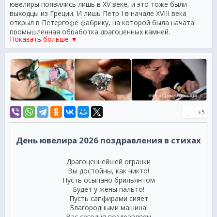
ювелиры появились лишь в XV веке, и это тоже были
выходцы из Греции. И лишь Петр I в начале XVIII века
открыл в Петергофе фабрику, на которой была начата
промышленная обработка драгоценных камней.
Показать больше ▼
Красоту камней чувствуют настоящие ювелиры. Их
золотые руки творят шедевры: камни, обрамленные в
искусную оправу, играют и переливаются, завораживают
своей красотой. Только истинные мастера способны из
неровной стекляшки или кусочка благородного металла
сотворить произведение искусства. Ювелиры имеют своих
покровителей: в православии это Святые Косьма и
Дамиан, а у католиков — Святой Дустан.
+5
Одна из древнейших профессий
Когда в очередной раз зайдет разговор о самой
День ювелира 2026 поздравления в стихах
древнейшей профессии, будьте менее категоричны в
своих выводах, речь здесь не идет о женщинах легкого
Драгоценнейшей огранки
поведения. Пожалуй, одна из самых старых и уважаемых
Вы достойны, как никто!
профессий – это ювелир. Люди всегда с особой
Пусть осыпано брильянтом
тщательностью подбирали себе украшения и всегда
Будет у жены пальто!
нуждались в красивых атрибутах. Даже самые древние
Пусть сапфирами сияет
предки человека, обрабатывали камни при помощи самых
Благородными машина!
простых орудий труда, превращая их в шедевры того
Вас сегодня поздравляем