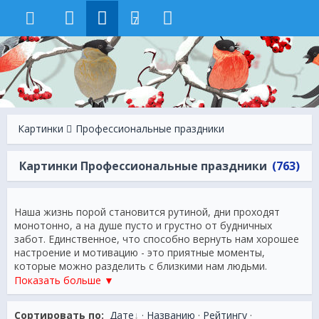
7
Картинки
Профессиональные праздники
Картинки Профессиональные праздники
(763)
Наша жизнь порой становится рутиной, дни проходят
монотонно, а на душе пусто и грустно от будничных
забот. Единственное, что способно вернуть нам хорошее
настроение и мотивацию - это приятные моменты,
которые можно разделить с близкими нам людьми.
Картинки с изображением праздника, словно приближают
Показать больше ▼
наступающий торжественный момент! Мгновенно
улучшается настроение и бодрость духа, если у вас стоят
Сортировать по:
Дате
·
Названию
·
Рейтингу
·