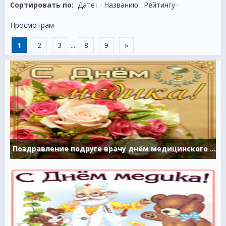
Сортировать по:
Дате
·
Названию
·
Рейтингу
·
Просмотрам
1
2
3
...
8
9
»
Поздравление подруге врачу днём медицинского работника