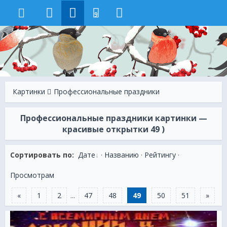
9
Картинки
Профессиональные праздники
Профессиональные праздники картинки —
красивые открытки 49 )
Сортировать по:
Дате
·
Названию
·
Рейтингу
·
Просмотрам
«
1
2
...
47
48
49
50
51
»