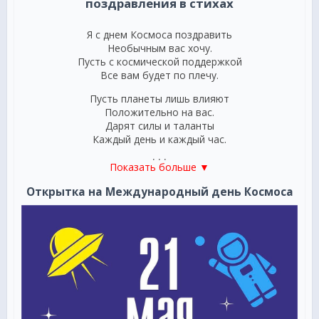
поздравления в стихах
Я с днем Космоса поздравить
Необычным вас хочу.
Пусть с космической поддержкой
Все вам будет по плечу.
Пусть планеты лишь влияют
Положительно на вас.
Дарят силы и таланты
Каждый день и каждый час.
***
Показать больше ▼
С Днем космоса! Пусть вас он удивляет
Открытка на Международный день Космоса
Все время безграничностью своей.
И каждый пусть когда-нибудь слетает
К планете неизведанной своей!
Пусть звезды вам всегда сияют ярко,
Даря свободу, добрые мечты,
У космоса ведь много есть подарков
И много небывалой красоты!
***