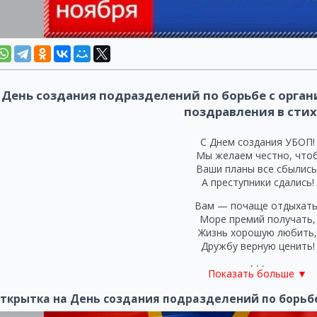
День создания подразделений по борьбе с орга
поздравления в сти
С Днем создания УБОП!
Мы желаем честно, что
Ваши планы все сбылись
А преступники сдались!
Вам — почаще отдыхать
Море премий получать,
Жизнь хорошую любить,
Дружбу верную ценить!
***
Показать больше ▼
Оргпреступность — это зл
ткрытка на День создания подразделений по борьб
Спорить здесь никто не ста