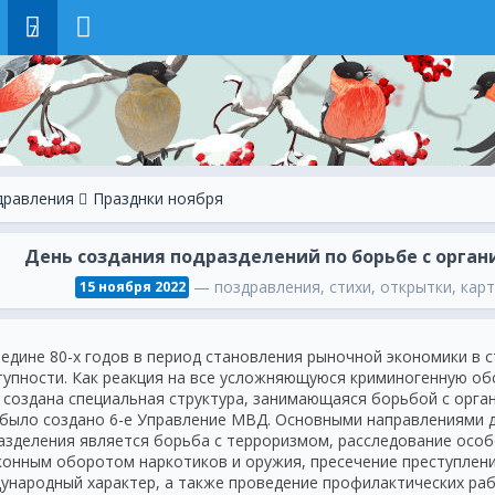
7
дравления
Празднки ноября
День создания подразделений по борьбе с орган
— поздравления, стихи, открытки, карт
15 ноября 2022
редине 80-х годов в период становления рыночной экономики в 
тупности. Как реакция на все усложняющуюся криминогенную об
 создана специальная структура, занимающаяся борьбой с орган
 было создано 6-е Управление МВД. Основными направлениями д
азделения является борьба с терроризмом, расследование особо
конным оборотом наркотиков и оружия, пресечение преступлен
ународный характер, а также проведение профилактических раб