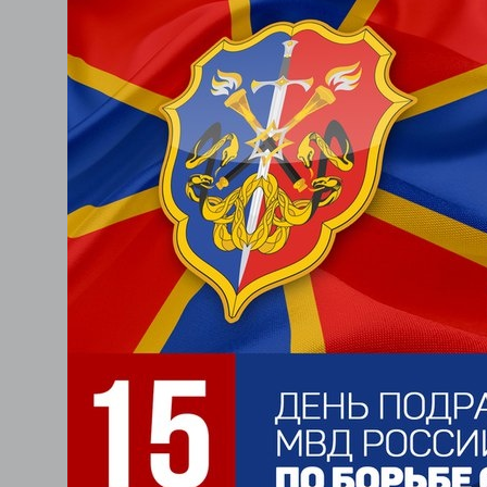
Но таких крутых ребят,
Они точно не обманут.
Острый ум и острый глаз
Никому от вас не скрытьс
Если вышли вы на след,
Остается покориться.
Я желаю долго жить,
Крепким быть и очень силь
Добрым быть в душе свое
А в одежде — очень стиль
Женщин всех с ума сводит
Не грустить и не сдаватьс
Всех бандитов посадить
И почаще улыбаться!
***
Организованных бандито
Изловят быстро и за раз
Сотрудники подразделен
В борьбе проводят каждый 
Сегодня их подразделень