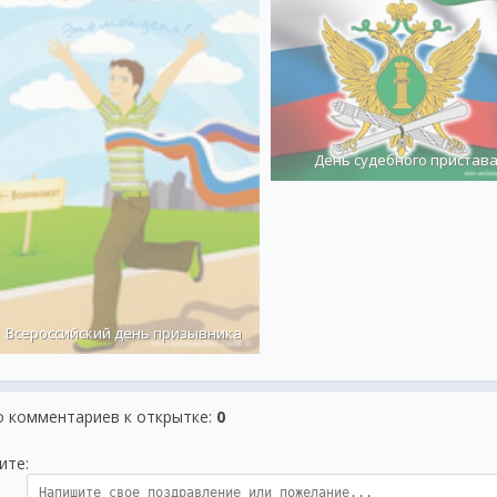
***
Кто борется С преступностью и б
Рискует часто здоровьем и ж
Спасибо вам за опасные тр
Пускай они будут вознаграж
День судебного пристав
Пускай не будет беззакония и
Пусть жизнь будет добра по
Справедливости, чести и лю
Пускай будут благостны ваши
***
Поздравляем в День УБО
Тем, кто службу там несё
Всероссийский день призывника
Чтоб с преступностью борот
Много сил отдать придётс
Ведь не дремлет скрытый в
о комментариев к открытке
:
0
И без вас — совсем ника
Профилактика важна,
И в работе так нужна!
ите:
Общество пора лечить,