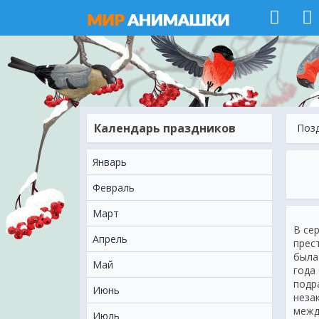
Календарь праздников
Поз
Январь
Февраль
Март
В се
Апрель
прес
была
Май
года
подр
Июнь
неза
межд
Июль