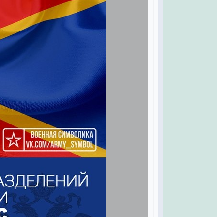
 —
я,
ным,
й,
ным!
ь,
я,
,
в
,
ья
час,
е