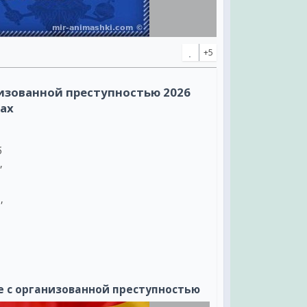
+5
низованной преступностью 2026
хах
б
,
,
о,
е с организованной преступностью
нет,