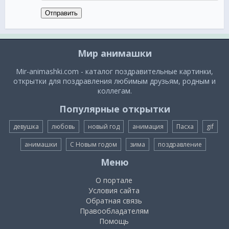
Сигарета нам не друг,
Отправить
Ведь полна дурных заслуг,
Без нее живется круче,
Здоровей, приятней, лучше,
Сделай выбор, осознай,
Мир анимашки
Жизнь без табака, как рай,
Брось курить, да поскорей,
Mir-animashki.com - каталог поздравительные картинки,
Будь здоров и не болей!
открытки для поздравления любимым друзьям, родным и
коллегам.
***
Популярные открытки
С Днем отказа от куренья!
Лучше скушайте варенья,
девушка
любовь
новый год
анимация
Пасха
gif
Чем сигару в руки брать,
Легкие уничтожать!
анимашки
С Новым годом
зима
поздравление
В горьком дыме сигаретном
Меню
Постепенно, незаметно
Вы теряете себя,
О портале
Потому курить нельзя!
Условия сайта
***
Обратная связь
Правообладателям
Откажись от сигареты!
Помощь
Сразу звонкие монеты