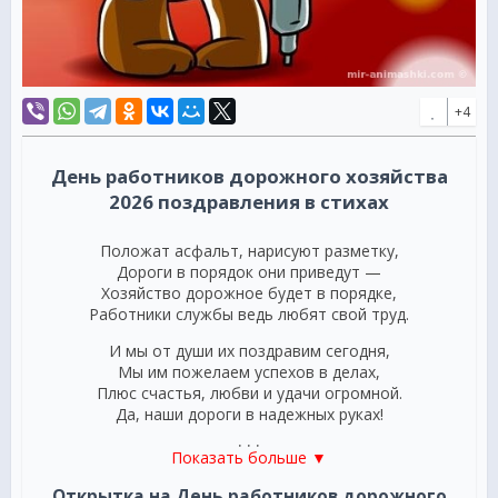
+4
День работников дорожного хозяйства
2026 поздравления в стихах
Положат асфальт, нарисуют разметку,
Дороги в порядок они приведут —
Хозяйство дорожное будет в порядке,
Работники службы ведь любят свой труд.
И мы от души их поздравим сегодня,
Мы им пожелаем успехов в делах,
Плюс счастья, любви и удачи огромной.
Да, наши дороги в надежных руках!
***
Показать больше ▼
Хранители, строители дорог,
Открытка на День работников дорожного