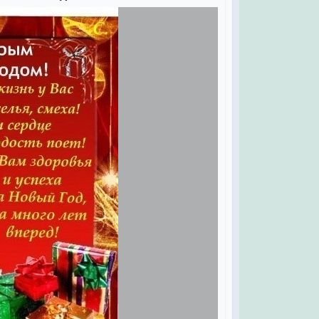
аний.
желаю —
ий.
однем,
яли,
, благородней,
меялся!
вод
ных,
лод,
х.
дня
ва,
я,