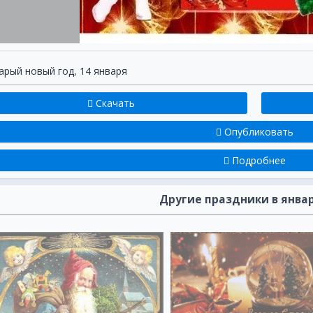
Нам там, за границами.
Забавы новогодние,
Святки и гадания,
Старый Новый год —
арый новый год
,
14 января
Народные гулянья.
Пусть он принесет
Скачать
Счастье русским людям,
И пусть вся заграница
Опубликовать
Завидовать нам будет.
Подробнее
***
Он хоть старый — все же но
И отмечать мы будем сно
Другие праздники в январ
К нам пришедший этот го
Веря в то, что повезет.
Веря в радостные вести
Вряд ли усидим на месте
Будем прыгать и скакать
И удачу в гости звать.
Красноносого посвищем