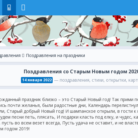
6
дравления
Поздравления на праздники
Поздравления со Старым Новым годом 2020
— поздравления, стихи, открытки, карт
14 января 2022
ожданный праздник близко – это Старый Новый год! Так прими по
ись почти желанья, были радостные дни, Календарь перелистнул
ли, Старый добрый Новый год! И шампанское открыли, в гости к
удем песни петь, плясать, И подарки класть под елку, и чудес, к
, пусть во всем везет всегда, Пусть удача не оставит, и не вла
м годом 2019!