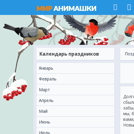
Календарь праздников
Поз
Январь
Февраль
Март
Долг
Апрель
сбыл
забы
Май
мы, б
вами
Июнь
Новы
Июль