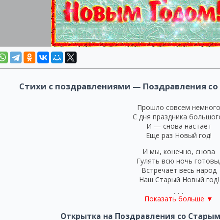
Стихи с поздравлениями — Поздравления со
Прошло совсем немног
С дня праздника большог
И — снова настает
Еще раз Новый год!
И мы, конечно, снова
Гулять всю ночь готовы
Встречает весь народ
Наш Старый Новый год!
***
Показать больше ▼
С Новым годом снова поздра
Открытка на Поздравления со Старым