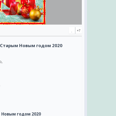
+7
 Старым Новым годом 2020
о
о,
,
вляю,
 Новым годом 2020