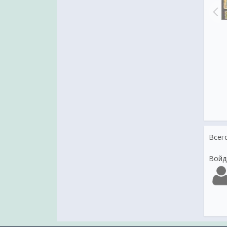
ющим Старым Новым годом
С Рождеством Христовым
поздравления
Всег
Войд