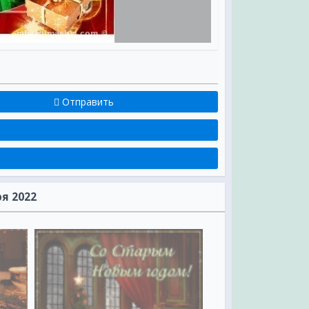
Отправить
вый,
ва
я 2022
д,
,
,
,
.