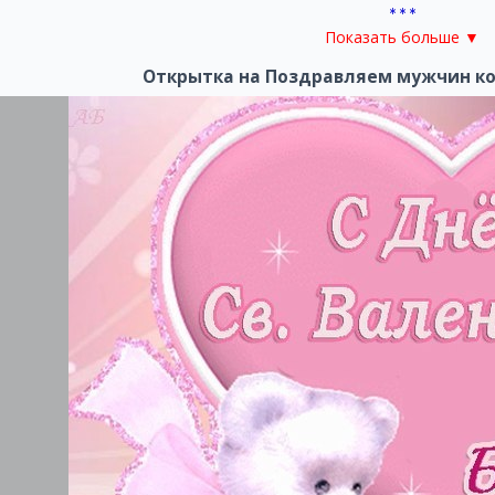
***
Показать больше ▼
Вас коллеги, поздравляе
Открытка на Поздравляем мужчин ко
С 23 Февраля,
Счастья, мира пожелаем
Быть по жизни у руля.
Пусть не сбудутся печали
Пусть в душе покой и мир
Страстной вам любви ноча
Жизни сладкой как зефир
***
Мы сегодня поздравляе
С 23 Февраля.
Пусть вас жёны обожают
Перед всеми вас хваля.
Силы, мужества, отваги
Вам совсем не занимать
Счастья от души желаем
Жить легко, проблем не зна