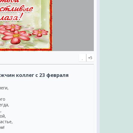
+5
жчин коллег с 23 февраля
еги,
ого
егда,
,
ой,
астье,
м!