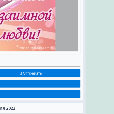
,
м
Отправить
,
ля 2022
яем