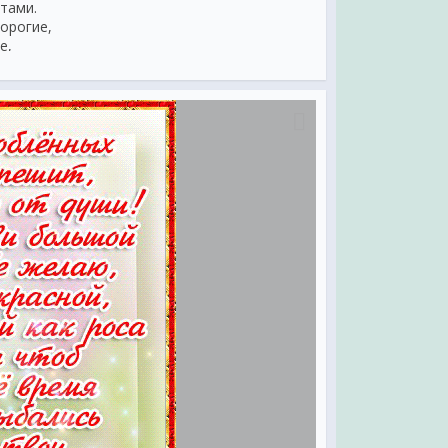
чтами.
дорогие,
е,
дбор,
пых ссор,
именты,
ты,
моменты,
асоты!
сюду,
таны,
 посуду,
блены!
ду
важных
ашных
вляю
м днём