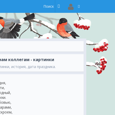
нам коллегам - картинки
инки, история, дата праздника.
дня,
хти,
родный,
ихи.
юбовью,
дарами,
скроем,