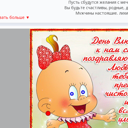
Пусть сбудутся желания с ме
Вы будьте счастливы, родные, 
Мужчины настоящие, лихи
зать больше ▼
Вы хороши, вы словно на по
Пусть в жизни меньше будет глу
Вы нам почаще только компл
Дарите, бриллианты и цве
Тогда волшебными мы сделаем 
Всей жизни вашей, полной кр
Вы можете не бриться, и пов
Бросать носки, трусишки и ш
И мойте лишь раз в год вы всю
Мы все равно в вас будем влю
***
Как хорошо, что раз в го
Есть праздник сильных и от
Красивых, гордых и бесстр
О вас, мужчины говорю
От женщин всех вас поздра
С февральским мужественны