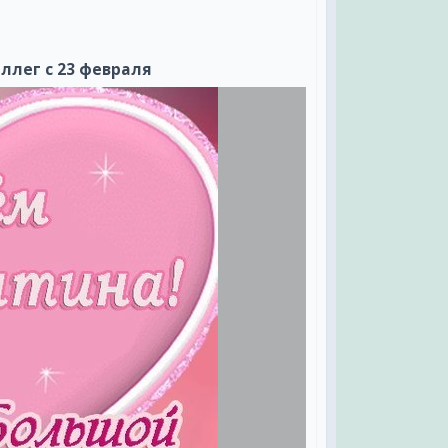
м,
ллег с 23 февраля
,
,
,
ми,
.
м
,
.
,
ть.