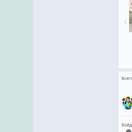
дарности в борьбе против
терроризма
День нефтяника
Всег
Войд