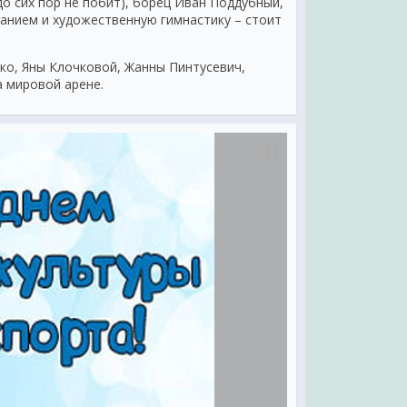
 до сих пор не побит), борец Иван Поддубный,
анием и художественную гимнастику – стоит
ко, Яны Клочковой, Жанны Пинтусевич,
а мировой арене.