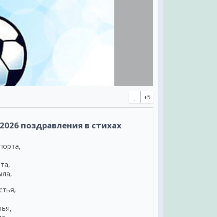
+5
2026 поздравления в стихах
порта,
та,
ыла,
стья,
тья,