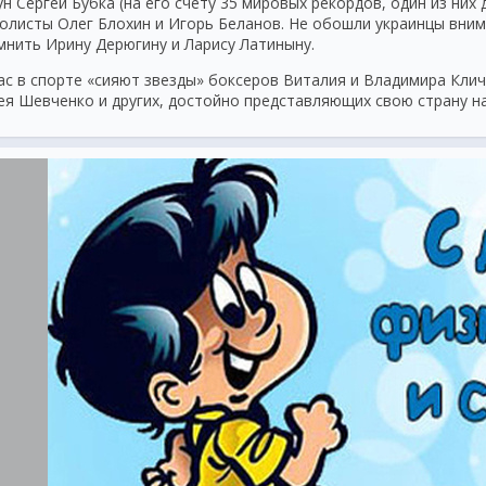
ун Сергей Бубка (на его счету 35 мировых рекордов, один из них
олисты Олег Блохин и Игорь Беланов. Не обошли украинцы вним
мнить Ирину Дерюгину и Ларису Латиныну.
ас в спорте «сияют звезды» боксеров Виталия и Владимира Клич
ея Шевченко и других, достойно представляющих свою страну н