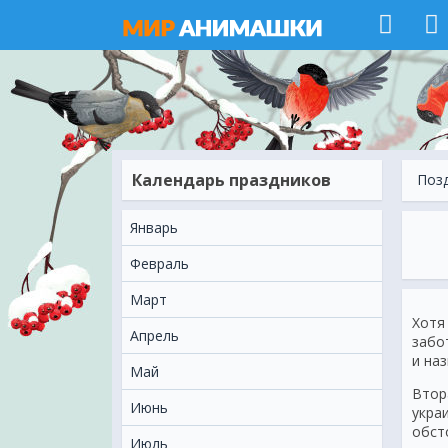
Календарь праздников
Поз
Январь
Февраль
Март
Хотя
Апрель
забо
и на
Май
Втор
Июнь
укра
обст
Июль