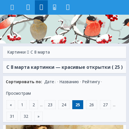
6
Картинки
C 8 марта
C 8 марта картинки — красивые открытки ( 25 )
Сортировать по:
Дате
·
Названию
·
Рейтингу
·
Просмотрам
«
1
2
...
23
24
25
26
27
...
31
32
»