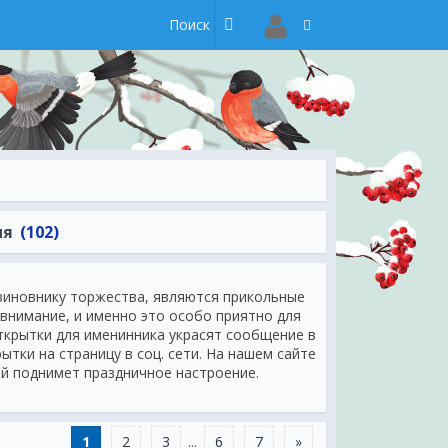
ия
(102)
виновнику торжества, являются прикольные
а внимание, и именно это особо приятно для
ткрытки для именинника украсят сообщение в
ытки на страницу в соц. сети. На нашем сайте
й поднимет праздничное настроение.
ека который находится далеко, как мило что
и красками, картинки с Днем Рождения с
ны. На нашем сайте их очень легко
1
2
3
...
6
7
»