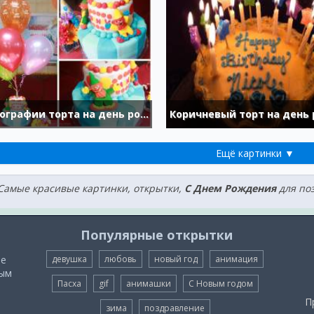
Фотографии торта на день рождения
Ещё картинки ▼
Самые красивые картинки, открытки,
С Днем Рождения
для поз
Популярные открытки
ые
девушка
любовь
новый год
анимация
мым
Пасха
gif
анимашки
С Новым годом
П
зима
поздравление