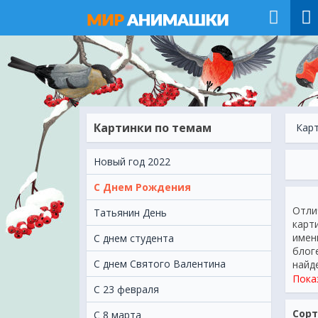
Картинки по темам
Кар
Новый год 2022
С Днем Рождения
Отли
Татьянин День
карт
имен
С днем студента
блог
С днем Святого Валентина
найд
Позд
Пока
С 23 февраля
близ
аним
Сорт
C 8 марта