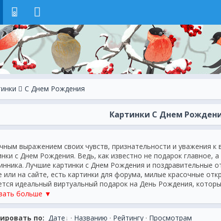
8
тинки
С Днем Рождения
Картинки С Днем Рожден
чным выражением своих чувств, признательности и уважения к 
инки с Днем Рождения. Ведь, как известно не подарок главное, 
инника. Лучшие картинки с Днем Рождения и поздравительные о
е или на сайте, есть картинки для форума, милые красочные откр
ется идеальный виртуальный подарок на День Рождения, которы
равление с Днем Рождения в картинках особо приятно для челов
зать больше ▼
кие помнят о его празднике. Веселые забавные картинки с ярким
ационными эффектами особенно запомнятся и очень притягатель
ировать по:
Дате
·
Названию
·
Рейтингу
·
Просмотрам