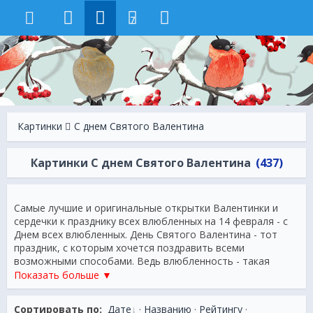
7
Картинки
С днем Святого Валентина
Картинки С днем Святого Валентина
(437)
Самые лучшие и оригинальные открытки Валентинки и
сердечки к празднику всех влюбленных на 14 февраля - с
Днем всех влюбленных. День Святого Валентина - тот
праздник, с которым хочется поздравить всеми
возможными способами. Ведь влюбленность - такая
счастливая, но к сожалению порою скоротечная пора.
Показать больше ▼
Поэтому не теряйте радостные мгновения. Поздравьте
своего любимого красивой открыткой с самыми лучшими
Сортировать по:
Дате
·
Названию
·
Рейтингу
·