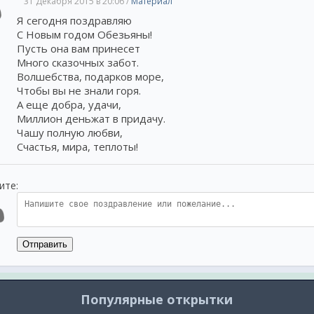
31 Декабря 2015 в 20:06 /
Материал
В мир наш, полной красот
Я сегодня поздравляю
С Новым годом поздравл
С Новым годом Обезьяны!
И желаю вам добра,
Пусть она вам принесет
Много счастья, и удачи,
Много сказочных забот.
И душевного тепла!
Волшебства, подарков море,
Чтобы вы не знали горя.
***
А еще добра, удачи,
С Новым годом, счастьем н
Миллион деньжат в придачу.
Пусть он будет самым клев
Чашу полную любви,
Самым щедрым и просты
Счастья, мира, теплоты!
Чтоб пришла удача с ним
Чтобы жили вы богато,
ите:
Деньги чтоб гребли лопат
Чтоб веселье, шум и сме
Охватили в доме всех.
Чтоб упорства и стремле
Отправить
Превратились в достижен
Позитива, волшебства!
Жизнь чтоб песнею была
Популярные открытки
***