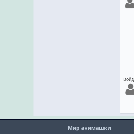
Войд
Мир анимашки