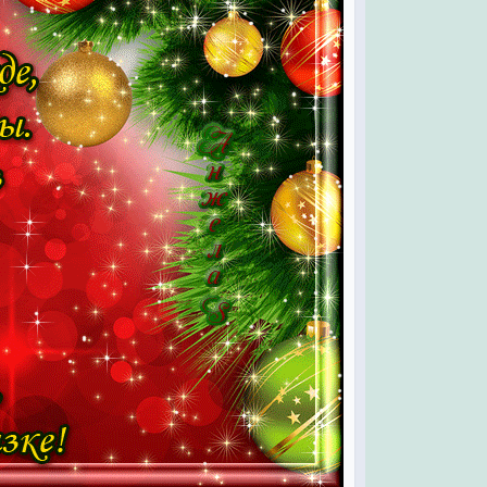
ыла,
 стола
ье»
оле.
потом,
 столом!
чный Завод,
куралесить!
в целый воз!
ебе принёс!
м!...
ом
!