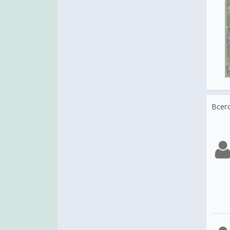
годом Крысы
Всег