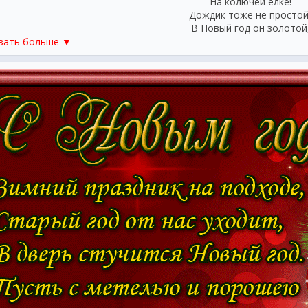
На колючей елке!
Дождик тоже не простой
В Новый год он золотой
Блещет что есть мочи,
зать больше ▼
Никого не мочит,
Даже Дедушка Мороз
Никому не щиплет нос.
***
Подарок выбрать я не мо
На Новый год тебе приличн
Дарю охотно поздравок
Оригинальный, необычны
Пусть Дед Мороз тебя воз
К себе в избушку ледяну
Чтоб ты колол отважно л
И грел Снегурочку родну
И чтоб вы создали семью
Детишек много нарожали
Мечтать не вредно! Я люб
Чтоб в Новый год мы все меч