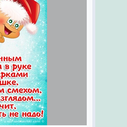
учшего,
лучая.
заботы,
бота.
рчения,
оения!
казку,
м...
дник,
,
а,
с,
долго,
ас.
ья,
ска.
я,
!