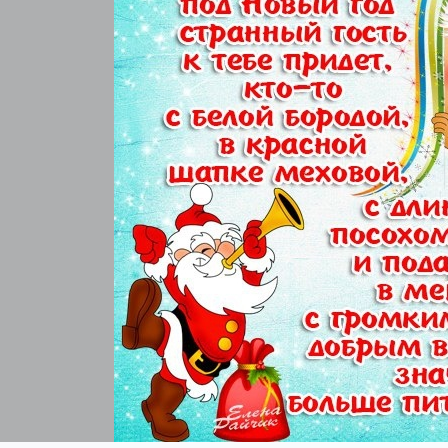
***
Всего вам хорошего, самого л
Удачи во всём и счастливого с
Пусть будут приятными ваши 
Хорошие чувства приносит ра
Пускай не несет Новый год ого
А только отличного вам настр
***
Мы ждем чудес, мы верим в с
Мы дружим, любим, мы твори
И в этот добрый зимний праз
Когда горят вокруг огни
Когда нарядно светит елк
Гремят салюты каждый ча
Пусть счастье к нам зайдет на
Пусть радость не оставит н
Пускай все сбудутся желан
Уйдет бесследно грусть-то
Любви, тепла, очаровань
Чудес волшебных на века
***