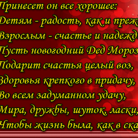
***
Чтобы дружней компания б
Ты собери нас всех сегодня у
И не забудь: салатик «олив
Сегодня быть обязан на ст
Но чтоб тебе везло весь год 
Не встреть его под праздничным
***
Я желаю в НОВЫЙ ГОД,Винно-Водо
Мятых Баксов 2 вагона,
Наших денег 3 Лимона!
Отпуск месяцев на 10-за бугром по
Яхту,Лексус Новый Марки,Бриллианто
Чтобы эти все подарки Дед Мороз Т
С Наступающим Новым Годо
***
Эх, с невиданным упорств
В Новый год еда манила
Новогоднее обжорство
Нас доводит до могилы!