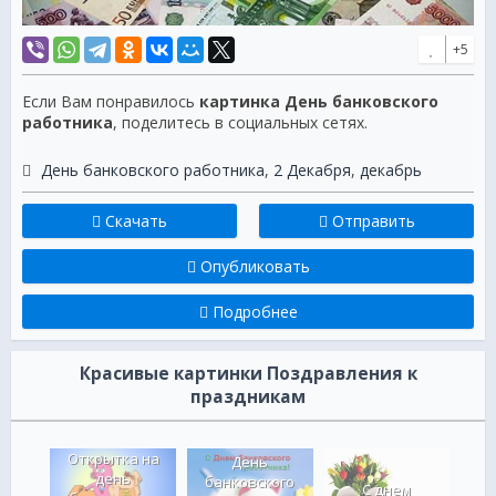
+5
Если Вам понравилось
картинка День банковского
работника
, поделитесь в социальных сетях.
День банковского работника
,
2 Декабря
,
декабрь
Скачать
Отправить
Опубликовать
Подробнее
Красивые картинки Поздравления к
праздникам
Открытка на
сской
День
день
 в
банковского
С днем