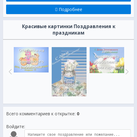
Подробнее
Красивые картинки Поздравления к
праздникам
Открытка на
сской
День
день
 в
банковского
банковского
ом
работника
ба
работника
ии
России картинки
р
День
банковского
работника
Всего комментариев к открытке
:
0
Войдите: