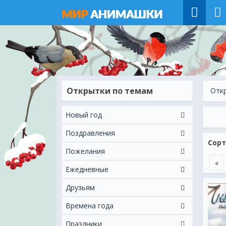
Открытки по темам
Отк
Новый год
Поздравления
Сорт
Пожелания
«
Ежeдневные
Друзьям
Времена года
Праздники