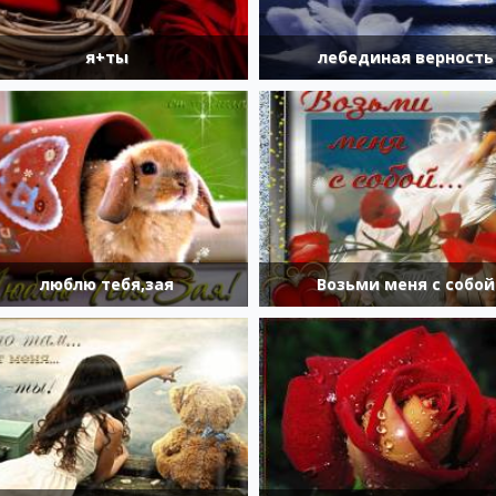
я+ты
лебединая верность
люблю тебя,зая
Возьми меня с собой