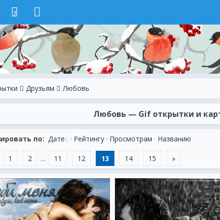
7
рытки
Друзьям
Любовь
Любовь — Gif открытки и карт
ировать по:
Дате
·
Рейтингу
·
Просмотрам
·
Названию
1
2
...
11
12
13
14
15
»