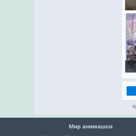
К
Мир анимашки