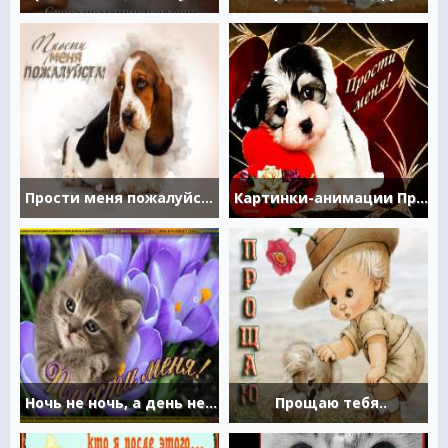
Прости меня пожалуйста!
Картинки-анимации Прости меня
Ночь не ночь, а день не день, Сладость горькая на
Прощаю тебя..