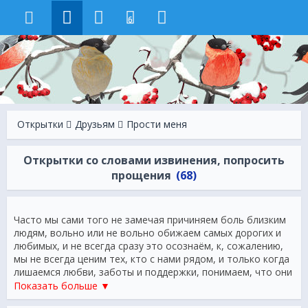
6
Открытки
Друзьям
Прости меня
Открытки со словами извинения, попросить
прощения
(68)
Часто мы сами того не замечая причиняем боль близким
людям, вольно или не вольно обижаем самых дорогих и
любимых, и не всегда сразу это осознаём, к, сожалению,
мы не всегда ценим тех, кто с нами рядом, и только когда
лишаемся любви, заботы и поддержки, понимаем, что они
для нас значат. Мы все хотим, чтобы нас любили и
Показать больше ▼
уважали, но прежде, чем это получить, надо сначала