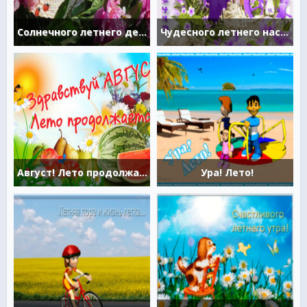
Солнечного летнего денечка
Чудесного летнего настроения
Август! Лето продолжается!
Ура! Лето!