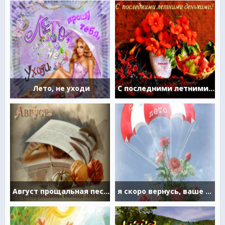
Лето, не уходи
С последними летними деньками
Август прощальная песня лета
я скоро вернусь, ваше лето