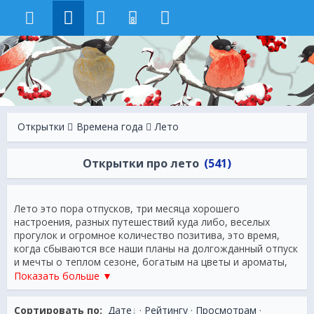
8
Открытки
Времена года
Лето
Открытки про лето
(541)
Лето это пора отпусков, три месяца хорошего
настроения, разных путешествий куда либо, веселых
прогулок и огромное количество позитива, это время,
когда сбываются все наши планы на долгожданный отпуск
и мечты о теплом сезоне, богатым на цветы и ароматы,
фрукты и овощи, свет и прохладу. Лето прекрасно и
Показать больше ▼
быстротечно как полыхание алой вечерней зари, и так
важно сохранить хотя бы маленькую долю впечатлений
Сортировать по:
Дате
·
Рейтингу
·
Просмотрам
·