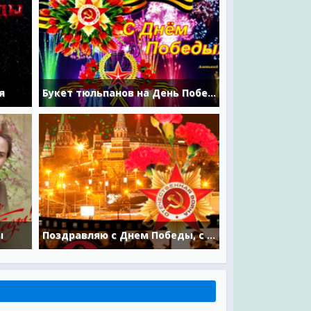
я
Букет тюльпанов на День Победы
ы
Поздравляю с Днем Победы, с майским славным днем