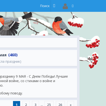
мая
(460)
сла праздник)
разднику 9 МАЯ - С Днем Победы! Лучшие
ной войне, со стихами о войне и
о.
юбому поводу.
1
2
3
...
25
26
»