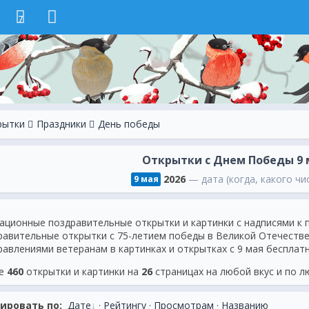
7
рытки
Праздники
День победы
Открытки с Днем Победы 9 
2026
— дата (когда, какого чи
9 мая
ационные поздравительные открытки и картинки с надписями к п
равительные открытки с 75-летием победы в Великой Отечествен
равлениями ветеранам в картинках и открытках с 9 мая бесплатн
ее
460
открытки и картинки на
26
страницах на любой вкус и по л
ировать по:
Дате
·
Рейтингу
·
Просмотрам
·
Названию