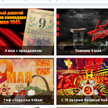
9 мая с праздником
Помним 9 мая
Гиф открытка 9 Мая!
С 75 летием Великой По