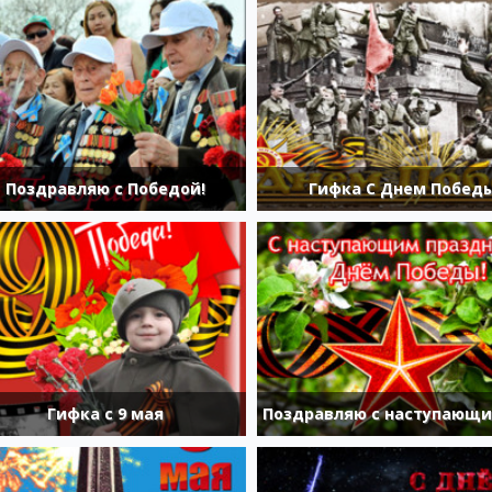
Поздравляю с Победой!
Гифка С Днем Побед
Гифка с 9 мая