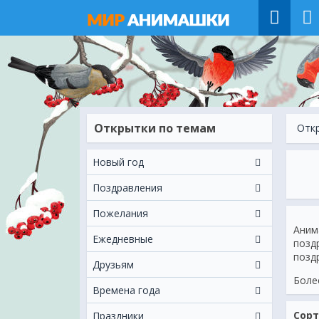
Открытки по темам
Отк
Новый год
Поздравления
Пожелания
Аним
Ежeдневные
позд
позд
Друзьям
Бол
Времена года
Сорт
Праздники