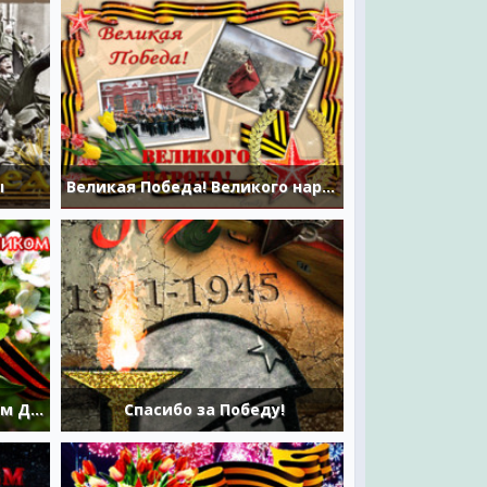
ы
Великая Победа! Великого народа!
Поздравляю с наступающим Днём Победы
Спасибо за Победу!