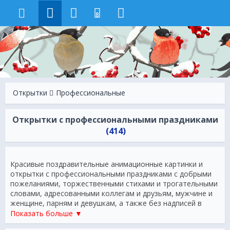
8
Открытки
Профессиональные
Открытки с профессиональными праздниками
(414)
Красивые поздравительные анимационные картинки и
открытки с профессиональными праздниками с добрыми
пожеланиями, торжественными стихами и трогательными
словами, адресованными коллегам и друзьям, мужчине и
женщине, парням и девушкам, а также без надписей в
виде тематических изображений. Практически для любого
Показать больше ▼
специалиста не составит труда отыскать виртуальную