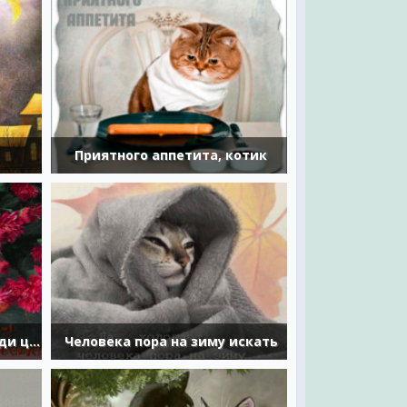
Приятного аппетита, котик
Кошечка - хаврошечка среди цветов и бабочек
Человека пора на зиму искать