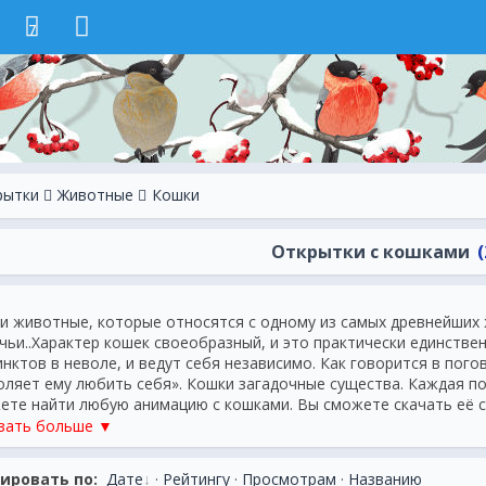
7
рытки
Животные
Кошки
Открытки с кошками
(
и животные, которые относятся с одному из самых древнейших 
чьи..Характер кошек своеобразный, и это практически единстве
инктов в неволе, и ведут себя независимо. Как говорится в пого
оляет ему любить себя». Кошки загадочные существа. Каждая п
ете найти любую анимацию с кошками. Вы сможете скачать её 
анить на свой профиль в социальной сети, сайте и многих други
зать больше ▼
ользуйтесь нашими кнопками. И да, скачайте анимацию на свой 
м сайте предоставлена лишь уникальная анимация. Аналогов не
ировать по:
Дате
·
Рейтингу
·
Просмотрам
·
Названию