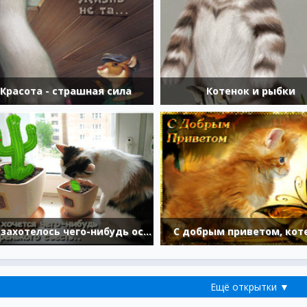
Красота - страшная сила
Котенок и рыбки
Так захотелось чего-нибудь остренького съесть
С добрым приветом, кот
Ещё открытки ▼