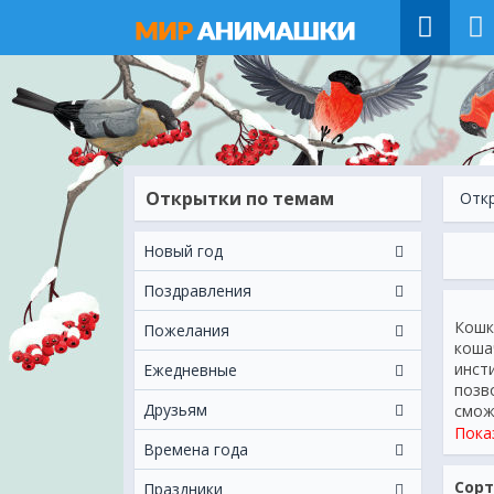
Открытки по темам
Отк
Новый год
Поздравления
Кошк
Пожелания
коша
инст
Ежeдневные
позв
Друзьям
смож
сохр
Пока
Времена года
восп
наше
Сорт
Праздники