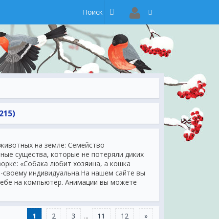
215)
животных на земле: Семейство
нные существа, которые не потеряли диких
ворке: «Собака любит хозяина, а кошка
о-своему индивидуальна.На нашем сайте вы
себе на компьютер. Анимации вы можете
х сервисах. Для быстрого размещения,
компьютер прямо сейчас. Не стоит ждать. На
ту! Воспользуйтесь нашим сайтом прямо
1
2
3
...
11
12
»