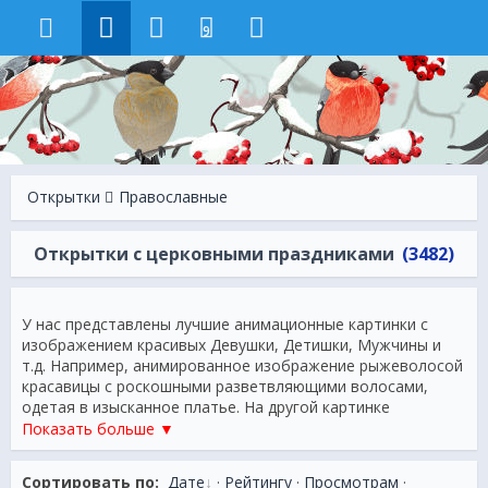
9
Открытки
Православные
Открытки с церковными праздниками
(3482)
У нас представлены лучшие анимационные картинки с
изображением красивых Девушки, Детишки, Мужчины и
т.д. Например, анимированное изображение рыжеволосой
красавицы с роскошными разветвляющими волосами,
одетая в изысканное платье. На другой картинке
изображена страстная брюнетка в кожаной одежде,
Показать больше ▼
которая красиво переливается. Третья картинка
представляет собой целый коллаж, где сосредоточена
Сортировать по:
Дате
·
Рейтингу
·
Просмотрам
·