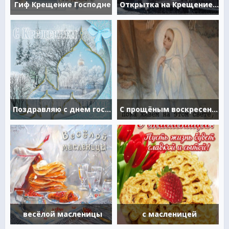
Гиф Крещение Господне
Открытка на Крещение Господне
Поздравляю с днем господнего крещения
С прощёным воскресеньем
весёлой масленицы
с масленицей