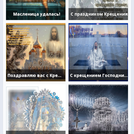
Масленица удалась!
С праздником Крещения
Поздравляю вас с Крещением
С крещением Господним гиф открытка