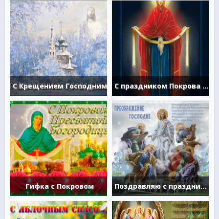
С Крещением Господним
С праздником Покрова Пресвятой Богородицы
Гифка с Покровом
Поздравляю с праздником Преображения Господнего