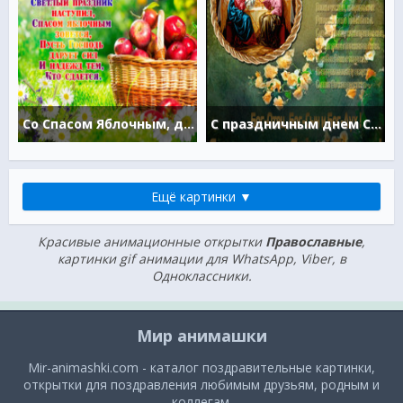
Со Спасом Яблочным, друзья
С праздничным днем Святой Троицы
Ещё картинки ▼
Красивые анимационные открытки
Православные
,
картинки gif анимации для WhatsApp, Viber, в
Одноклассники.
Мир анимашки
Mir-animashki.com - каталог поздравительные картинки,
открытки для поздравления любимым друзьям, родным и
коллегам.