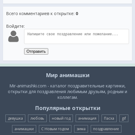
Всего комментариев к открытке
:
0
Войдите:
Отправить
Мир анимашки
Mir-animashki.com - каталог поздравительные картинки,
открытки для поздравления любимым друзьям, родным и
коллегам.
Популярные открытки
девушка
любовь
новый год
анимация
Пасха
gif
анимашки
С Новым годом
зима
поздравление